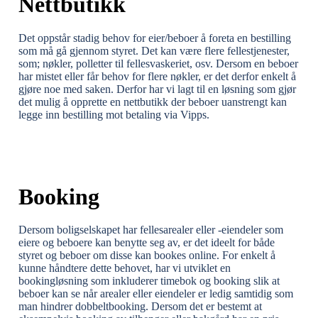
Nettbutikk
Det oppstår stadig behov for eier/beboer å foreta en bestilling
som må gå gjennom styret. Det kan være flere fellestjenester,
som; nøkler, polletter til fellesvaskeriet, osv. Dersom en beboer
har mistet eller får behov for flere nøkler, er det derfor enkelt å
gjøre noe med saken. Derfor har vi lagt til en løsning som gjør
det mulig å opprette en nettbutikk der beboer uanstrengt kan
legge inn bestilling mot betaling via Vipps.
Booking
Dersom boligselskapet har fellesarealer eller -eiendeler som
eiere og beboere kan benytte seg av, er det ideelt for både
styret og beboer om disse kan bookes online. For enkelt å
kunne håndtere dette behovet, har vi utviklet en
bookingløsning som inkluderer timebok og booking slik at
beboer kan se når arealer eller eiendeler er ledig samtidig som
man hindrer dobbeltbooking. Dersom det er bestemt at