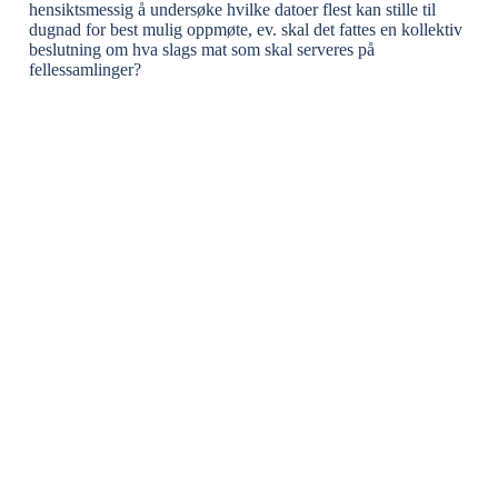
hensiktsmessig å undersøke hvilke datoer flest kan stille til
dugnad for best mulig oppmøte, ev. skal det fattes en kollektiv
beslutning om hva slags mat som skal serveres på
fellessamlinger?
Adresse:
Sandakerveien 64
0484 Oslo
E-post:
kontakt@naborom.no