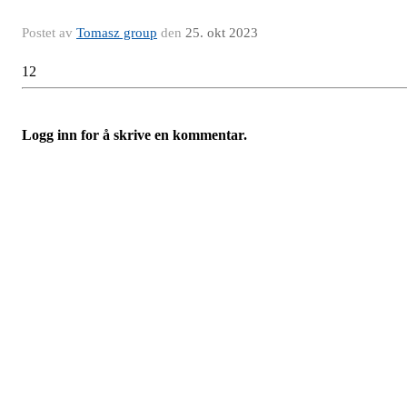
Postet av
Tomasz group
den
25. okt 2023
12
Logg inn for å skrive en kommentar.
Adresse:
Sandakerveien 64
0484 Oslo
E-post:
kontakt@naborom.no
Organisasjonsnummer:
926 935 682