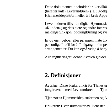
Dette dokumentet inneholder brukervilkå
(heretter kalt «Leverandøren»). Du godkje
Hjemmesideplattform eller ta i bruk App
Leverandøren tilbyr en digital Hjemmesid
«Kunden») og dets eiere og andre interess
meldingsfunksjon, bookingløsning og sys
Er du eier, beboer eller på annen måte tilk
personlige Profil for å få tilgang til din p
arrangementer. Du kan også velge å benytt
Alle reguleringer i denne Avtalen gjelde
2.
 Definisjoner
Avtalen:
Disse brukervilkår for Tjenes
inngår avtale med Leverandøren om Tjen
T
jenesten:
Hjemmesideplattformen og Ap
Brukeren: Hver sluttbruker av Tjenesten