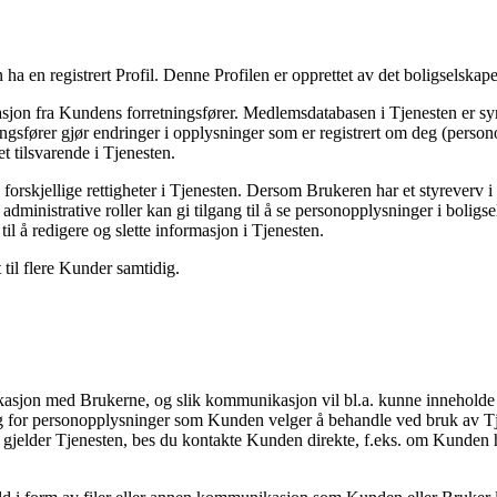
 ha en registrert Profil. Denne Profilen er opprettet av det boligselska
masjon fra Kundens forretningsfører. Medlemsdatabasen i Tjenesten er 
tningsfører gjør endringer i opplysninger som er registrert om deg (pers
et tilsvarende i Tjenesten.
d forskjellige rettigheter i Tjenesten. Dersom Brukeren har et styreverv 
e administrative roller kan gi tilgang til å se personopplysninger i boli
til å redigere og slette informasjon i Tjenesten.
 til flere Kunder samtidig.
asjon med Brukerne, og slik kommunikasjon vil bl.a. kunne inneholde 
g for personopplysninger som Kunden velger å behandle ved bruk av T
 gjelder Tjenesten, bes du kontakte Kunden direkte, f.eks. om Kunden ha