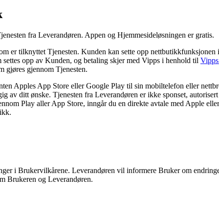
k
 Tjenesten fra Leverandøren. Appen og Hjemmesideløsningen er gratis.
som er tilknyttet Tjenesten. Kunden kan sette opp nettbutikkfunksjonen 
m settes opp av Kunden, og betaling skjer med Vipps i henhold til
Vipps
om gjøres gjennom Tjenesten.
n Apples App Store eller Google Play til sin mobiltelefon eller nettbrett.
g av ditt ønske. Tjenesten fra Leverandøren er ikke sponset, autoriser
ennom Play aller App Store, inngår du en direkte avtale med Apple elle
ikk.
ger i Brukervilkårene. Leverandøren vil informere Bruker om endring
lom Brukeren og Leverandøren.