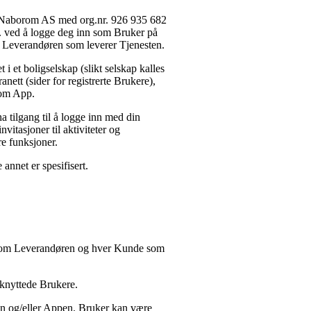
av Naborom AS med org.nr. 926 935 682
s. ved å logge deg inn som Bruker på
 Leverandøren som leverer Tjenesten.
 et boligselskap (slikt selskap kalles
ett (sider for registrerte Brukere),
orom App.
ha tilgang til å logge inn med din
nvitasjoner til aktiviteter og
re funksjoner.
nnet er spesifisert.
llom Leverandøren og hver Kunde som
lknyttede Brukere.
en og/eller Appen. Bruker kan være