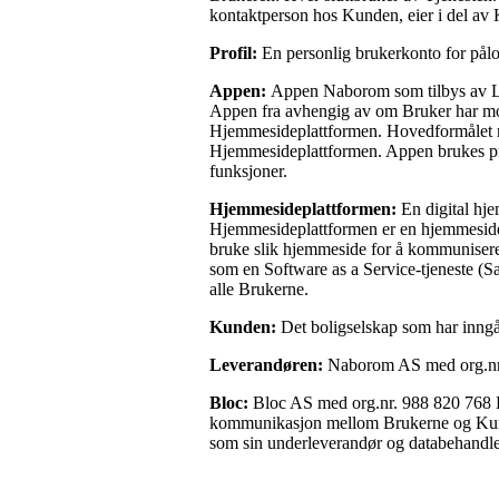
kontaktperson hos Kunden, eier i del av 
Profil:
En personlig brukerkonto for pål
Appen:
Appen Naborom som tilbys av Lev
Appen fra avhengig av om Bruker har mobil
Hjemmesideplattformen. Hovedformålet m
Hjemmesideplattformen. Appen brukes pr
funksjoner.
Hjemmesideplattformen:
En digital hj
Hjemmesideplattformen er en hjemmesideløs
bruke slik hjemmeside for å kommunisere
som en Software as a Service-tjeneste (S
alle Brukerne.
Kunden:
Det boligselskap som har inng
Leverandøren:
Naborom AS med org.nr.
Bloc:
Bloc AS med org.nr. 988 820 768 B
kommunikasjon mellom Brukerne og Kunden
som sin underleverandør og databehandler k