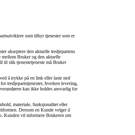
partsutviklere som tilbyr tjenester som er
ster akseptere den aktuelle tredjepartens
tale mellom Bruker og den aktuelle
 til slik tjenestetjeneste må Bruker
ed å trykke på en link eller laste ned
or tredjepartstjenester, hverken levering,
. Leverandøren kan ikke holdes ansvarlig for
hold, materiale, funksjonalitet eller
plattformen. Dersom en Kunde velger å
iko. Kunden vil informere Brukeren om