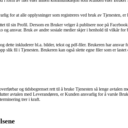
old i form av filer eller annen kommunikasjon som Kunden eller Bruker
lig for at alle opplysninger som registreres ved bruk av Tjenesten, er 
nyttet til sin Profil. Dersom en Bruker velger å publisere noe på Faceboo
ko og ansvar. Bruk av andre sosiale medier skjer i henhold til vilkår for
 og dette inkluderer bl.a. bilder, tekst og pdf-filer. Brukeren har ansvar fo
pp slik fil i Tjenesten. Brukeren kan også slette egne filer som er lastet
-overførbar og tidsbegrenset rett til å bruke Tjenesten så lenge avtale
tter avtalen med Leverandøren, er Kunden ansvarlig for å varsle Bruker 
erminering trer i kraft.
lsene