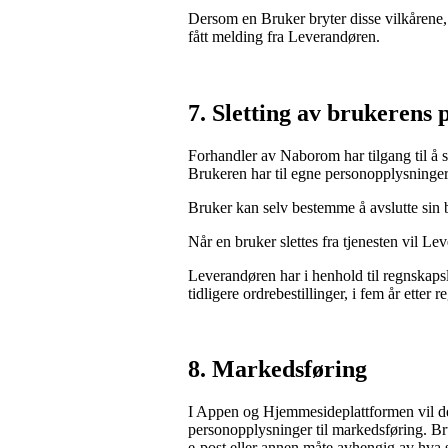
Dersom en Bruker bryter disse vilkårene, st
fått melding fra Leverandøren.
7. Sletting av brukerens p
Forhandler av Naborom har tilgang til å sl
Brukeren har til egne personopplysninger
Bruker kan selv bestemme å avslutte sin b
Når en bruker slettes fra tjenesten vil L
Leverandøren har i henhold til regnskapsl
tidligere ordrebestillinger, i fem år etter r
8.
 Markedsføring
I Appen og Hjemmesideplattformen vil d
personopplysninger til markedsføring. Br
e-post eller annen måte avhengig av hva 