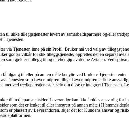
n til ulike tilleggstjenester levert av samarbeidspartnere og/eller tredje
t i Tjenesten.
ter via Tjenesten inne på sin Profil. Bruker må ved valg av tilleggstjene
ruker godtar vilkår for slik tilleggstjeneste, opprettes det en separat av
ten som gjelder i tillegg til og uavhengig av denne Avtalen. Ved spørsmål
n.
 få tilgang til eller på annen måte benytte ved bruk av Tjenesten enten v
ke av Tjenesten som Leverandøren tilbyr. Leverandøren er ikke ansvarlig f
ller annet ved tredjepartstjenester, selv om disse er integrert i Tjenesten
r til tredjepartsnettsider. Leverandør kan ikke holdes ansvarlig for inn
ider som det er lenket til eller integrert på annen måte i Hjemmeside
 som er plassert av Leverandøren, skjer det for Kundens ansvar og ris
sideplattformen.