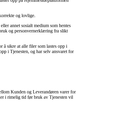
 laster opp på Hjemmesideplattformen
korrekte og lovlige.
k eller annet sosialt medium som hentes
 bruk og personvernerklæring fra slikt
r å sikre at alle filer som lastes opp i
 opp i Tjenesten, og har selv ansvaret for
n mellom Kunden og Leverandøren varer for
i rimelig tid før bruk av Tjenesten vil