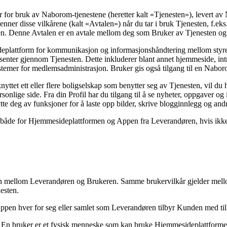
r for bruk av Naborom-tjenestene (heretter kalt «Tjenesten»), levert 
nner disse vilkårene (kalt «Avtalen») når du tar i bruk Tjenesten, f.ek
en. Denne Avtalen er en avtale mellom deg som Bruker av Tjenesten og
eplattform for kommunikasjon og informasjonshåndtering mellom styret i
enter gjennom Tjenesten. Dette inkluderer blant annet hjemmeside, intran
temer for medlemsadministrasjon. Bruker gis også tilgang til en Nab
nyttet ett eller flere boligselskap som benytter seg av Tjenesten, vil du 
ersonlige side. Fra din Profil har du tilgang til å se nyheter, oppgaver og i
e deg av funksjoner for å laste opp bilder, skrive blogginnlegg og and
r både for Hjemmesideplattformen og Appen fra Leverandøren, hvis ikke a
ten mellom Leverandøren og Brukeren. Samme brukervilkår gjelder me
esten.
pen hver for seg eller samlet som Leverandøren tilbyr Kunden med ti
. En bruker er et fysisk menneske som kan bruke Hjemmesideplattform