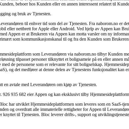
Kunden, beboer hos Kunden eller en annen interessent relatert til Kun
ogging og bruk av Tjenesten.
erandøren til enhver tid som del av Tjenesten. Fra naborom.no er det 
 eller nettbrett for Apple eller Android. Ved hjelp av Appen kan Bruke
ed Appen er at Brukeren via Appen kan motta varsler om ny informasj
imært som kommunikasjonskanal til og fra den Kunden som Brukeren er
emmesideplattform som Leverandøren via naborom.no tilbyr Kunden med
ning tilpasset personer tilknyttet et boligsameie på en eller annen måte
 med de personene som er relevante for sitt boligselskap. Hjemmeside
aaS), og det medfører at denne delen av Tjenestens funksjonalitet kan 
ått en avtale med Leverandøren om kjøp av Tjenesten.
 926 935 682 eier Appen og kan eksklusivt tilby Hjemmesideplattform
loc har utviklet Hjemmesideplattformen som leveres som en SaaS-tjenes
 og overdratt alle immaterielle rettigheter for Appen til Leverandør
nyttet til Tjenesten. Bloc leverer drifts-, support og utviklingstjenester