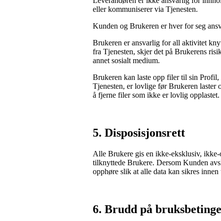
Leverandøren er ikke ansvarlig for innh
eller kommuniserer via Tjenesten.
Kunden og Brukeren er hver for seg ansvar
Brukeren er ansvarlig for all aktivitet k
fra Tjenesten, skjer det på Brukerens risi
annet sosialt medium.
Brukeren kan laste opp filer til sin Profil,
Tjenesten, er lovlige før Brukeren laster o
å fjerne filer som ikke er lovlig opplastet.
5.
 Disposisjonsrett
Alle Brukere gis en ikke-eksklusiv, ikke
tilknyttede Brukere. Dersom Kunden avslu
opphøre slik at alle data kan sikres innen t
6.
 Brudd på bruksbetinge