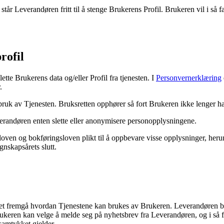
år Leverandøren fritt til å stenge Brukerens Profil. Brukeren vil i så fal
rofil
ette Brukerens data og/eller Profil fra tjenesten. I
Personvernerklæring
.
ruk av Tjenesten. Bruksretten opphører så fort Brukeren ikke lenger har 
everandøren enten slette eller anonymisere personopplysningene.
oven og bokføringsloven plikt til å oppbevare visse opplysninger, herun
egnskapsårets slutt.
et fremgå hvordan Tjenestene kan brukes av Brukeren. Leverandøren b
ukeren kan velge å melde seg på nyhetsbrev fra Leverandøren, og i så 
samtykket gjelder.