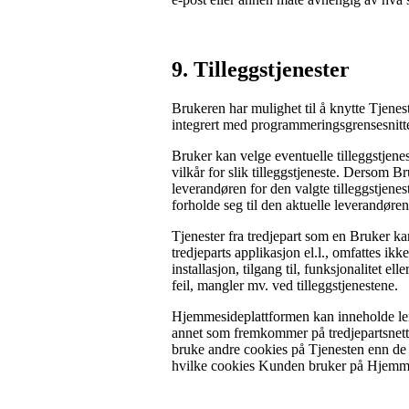
9.
 Tilleggstjenester
Brukeren har mulighet til å knytte Tjeneste
integrert med programmeringsgrensesnitte
Bruker kan velge eventuelle tilleggstjenes
vilkår for slik tilleggstjeneste. Dersom B
leverandøren for den valgte tilleggstjenes
forholde seg til den aktuelle leverandøre
Tjenester fra tredjepart som en Bruker kan
tredjeparts applikasjon el.l., omfattes ik
installasjon, tilgang til, funksjonalitet e
feil, mangler mv. ved tilleggstjenestene.
Hjemmesideplattformen kan inneholde lenke
annet som fremkommer på tredjepartsnetts
bruke andre cookies på Tjenesten enn de
hvilke cookies Kunden bruker på Hjemme