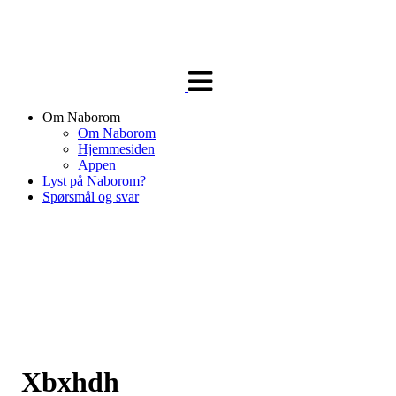
Veksle
navigasjon
Om Naborom
Om Naborom
Hjemmesiden
Appen
Lyst på Naborom?
Spørsmål og svar
Xbxhdh