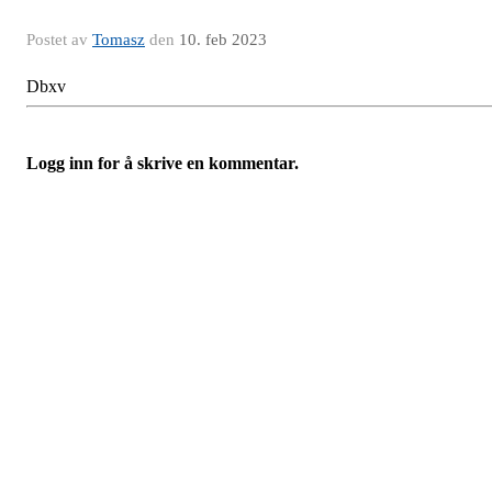
Postet av
Tomasz
den
10. feb 2023
Dbxv
Logg inn for å skrive en kommentar.
Adresse:
Sandakerveien 64
0484 Oslo
E-post:
kontakt@naborom.no
Organisasjonsnummer:
926 935 682