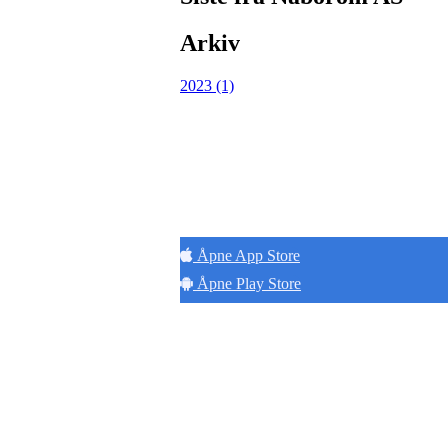
Arkiv
2023 (1)
Åpne App Store
Åpne Play Store
Adresse:
Innspurten 11C
0663 Oslo
E-post:
kontakt@naborom.no