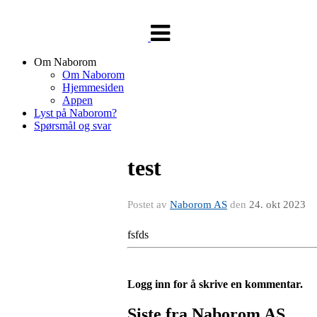
Veksle
navigasjon
Om Naborom
Om Naborom
Hjemmesiden
Appen
Lyst på Naborom?
Spørsmål og svar
test
Postet av
Naborom AS
den
24. okt 2023
fsfds
Logg inn for å skrive en kommentar.
Siste fra Naborom AS